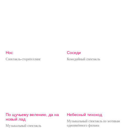
Нос
Соседи
Спектакль-сторителлинг
Комедийный спектакль
По щучьему велению, да на
Небесный тихоход
новый лад
Музыкальный спектакль по мотивам
одноимённого фильма
Музыкальный спектакль