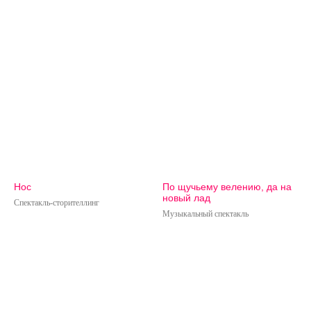
Нос
По щучьему велению, да на
новый лад
Спектакль-сторителлинг
Музыкальный спектакль