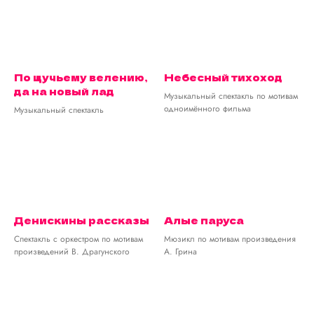
По щучьему велению,
Небесный тихоход
да на новый лад
Музыкальный спектакль по мотивам
одноимённого фильма
Музыкальный спектакль
Денискины рассказы
Алые паруса
Спектакль с оркестром по мотивам
Мюзикл по мотивам произведения
произведений В. Драгунского
А. Грина